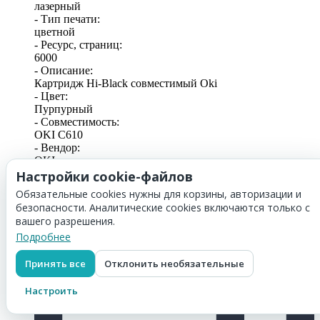
лазерный
- Тип печати:
цветной
- Ресурс, страниц:
6000
- Описание:
Картридж Hi-Black совместимый Oki
- Цвет:
Пурпурный
- Совместимость:
OKI C610
- Вендор:
OKI
Настройки cookie-файлов
1 590
₽
Обязательные cookies нужны для корзины, авторизации и
безопасности. Аналитические cookies включаются только с
вашего разрешения.
Подробнее
Принять все
Отклонить необязательные
Настроить