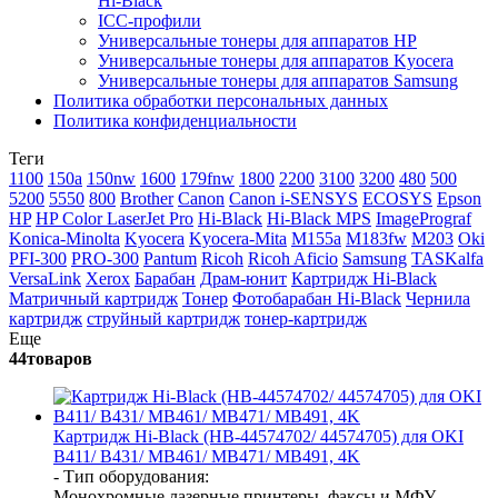
Hi-Black
ICC-профили
Универсальные тонеры для аппаратов HP
Универсальные тонеры для аппаратов Kyocera
Универсальные тонеры для аппаратов Samsung
Политика обработки персональных данных
Политика конфиденциальности
Теги
1100
150a
150nw
1600
179fnw
1800
2200
3100
3200
480
500
5200
5550
800
Brother
Canon
Canon i-SENSYS
ECOSYS
Epson
HP
HP Color LaserJet Pro
Hi-Black
Hi-Black MPS
ImagePrograf
Konica-Minolta
Kyocera
Kyocera-Mita
M155a
M183fw
M203
Oki
PFI-300
PRO-300
Pantum
Ricoh
Ricoh Aficio
Samsung
TASKalfa
VersaLink
Xerox
Барабан
Драм-юнит
Картридж Hi-Black
Матричный картридж
Тонер
Фотобарабан Hi-Black
Чернила
картридж
струйный картридж
тонер-картридж
Еще
44
товаров
Картридж Hi-Black (HB-44574702/ 44574705) для OKI
B411/ B431/ MB461/ MB471/ MB491, 4K
- Тип оборудования:
Монохромные лазерные принтеры, факсы и МФУ