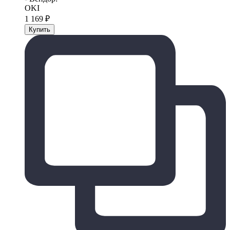
OKI
1 169
₽