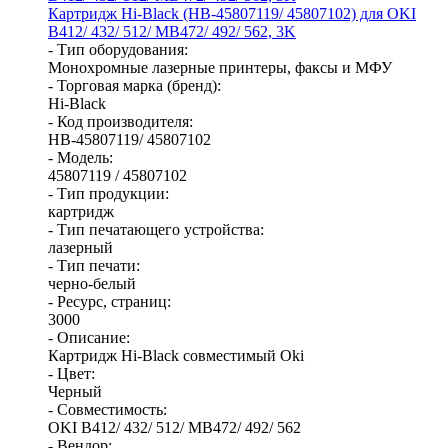
Картридж Hi-Black (HB-45807119/ 45807102) для OKI
B412/ 432/ 512/ MB472/ 492/ 562, 3K
- Тип оборудования:
Монохромные лазерные принтеры, факсы и МФУ
- Торговая марка (бренд):
Hi-Black
- Код производителя:
HB-45807119/ 45807102
- Модель:
45807119 / 45807102
- Тип продукции:
картридж
- Тип печатающего устройства:
лазерный
- Тип печати:
черно-белый
- Ресурс, страниц:
3000
- Описание:
Картридж Hi-Black совместимый Oki
- Цвет:
Черный
- Совместимость:
OKI B412/ 432/ 512/ MB472/ 492/ 562
- Вендор: