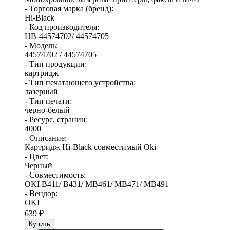
- Торговая марка (бренд):
Hi-Black
- Код производителя:
HB-44574702/ 44574705
- Модель:
44574702 / 44574705
- Тип продукции:
картридж
- Тип печатающего устройства:
лазерный
- Тип печати:
черно-белый
- Ресурс, страниц:
4000
- Описание:
Картридж Hi-Black совместимый Oki
- Цвет:
Черный
- Совместимость:
OKI B411/ B431/ MB461/ MB471/ MB491
- Вендор:
OKI
639
₽