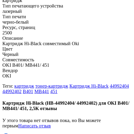
картридж
Тип печатающего устройства
лазерный
Тип печати
черно-белый
Ресурс, страниц
2500
Описание
Картридж Hi-Black совместимый Oki
Цвет
Черный
Совместимость
OKI B401/ MB441/ 451
Вендор
OKI
Теги:
картридж
тонер-картридж
Картридж Hi-Black
44992404
44992402
B401
MB441
451
Картридж Hi-Black (HB-44992404/ 44992402) для OKI B401/
MB441/ 451, 2,5K отзывы
У этого товара нет отзывов пока, но Вы можете
первым
Написать отзыв