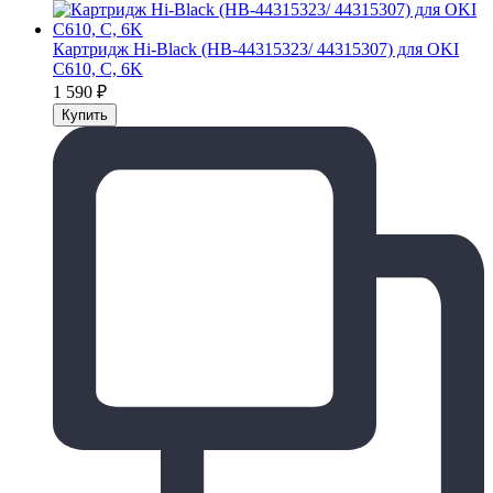
Картридж Hi-Black (HB-44315323/ 44315307) для OKI
C610, C, 6K
1 590
₽