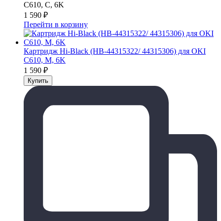
C610, C, 6K
1 590
₽
Перейти в корзину
Картридж Hi-Black (HB-44315322/ 44315306) для OKI
C610, M, 6K
1 590
₽