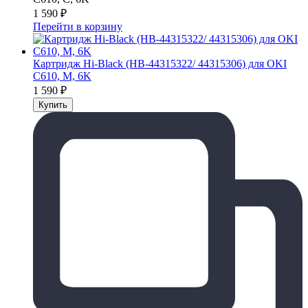
1 590
₽
Перейти в корзину
Картридж Hi-Black (HB-44315322/ 44315306) для OKI
C610, M, 6K
1 590
₽