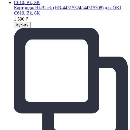
Картридж Hi-Black (HB-44315324/ 44315308) для OKI
C610, Bk, 8K
1 590
₽