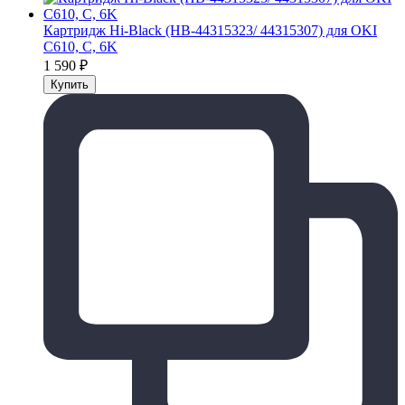
Картридж Hi-Black (HB-44315323/ 44315307) для OKI
C610, C, 6K
1 590
₽