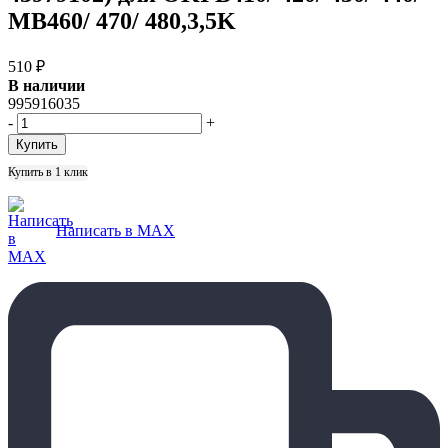
MB460/ 470/ 480,3,5K
510
₽
В наличии
995916035
-
+
Купить в 1 клик
Написать в MAX