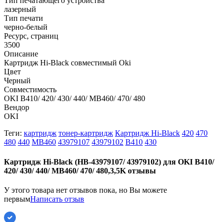
Тип печатающего устройства
лазерный
Тип печати
черно-белый
Ресурс, страниц
3500
Описание
Картридж Hi-Black совместимый Oki
Цвет
Черный
Совместимость
OKI B410/ 420/ 430/ 440/ MB460/ 470/ 480
Вендор
OKI
Теги:
картридж
тонер-картридж
Картридж Hi-Black
420
470
480
440
MB460
43979107
43979102
B410
430
Картридж Hi-Black (HB-43979107/ 43979102) для OKI B410/
420/ 430/ 440/ MB460/ 470/ 480,3,5K отзывы
У этого товара нет отзывов пока, но Вы можете
первым
Написать отзыв