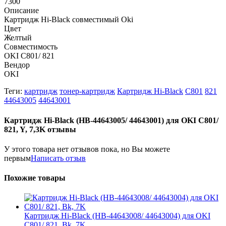
7300
Описание
Картридж Hi-Black совместимый Oki
Цвет
Желтый
Совместимость
OKI C801/ 821
Вендор
OKI
Теги:
картридж
тонер-картридж
Картридж Hi-Black
C801
821
44643005
44643001
Картридж Hi-Black (HB-44643005/ 44643001) для OKI C801/
821, Y, 7,3K отзывы
У этого товара нет отзывов пока, но Вы можете
первым
Написать отзыв
Похожие товары
Картридж Hi-Black (HB-44643008/ 44643004) для OKI
C801/ 821, Bk, 7K