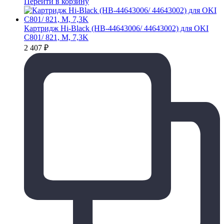
Перейти в корзину
Картридж Hi-Black (HB-44643006/ 44643002) для OKI
C801/ 821, M, 7,3K
2 407
₽