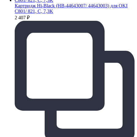
Картридж Hi-Black (HB-44643007/ 44643003) для OKI
C801/ 821, C, 7,3K
2 407
₽