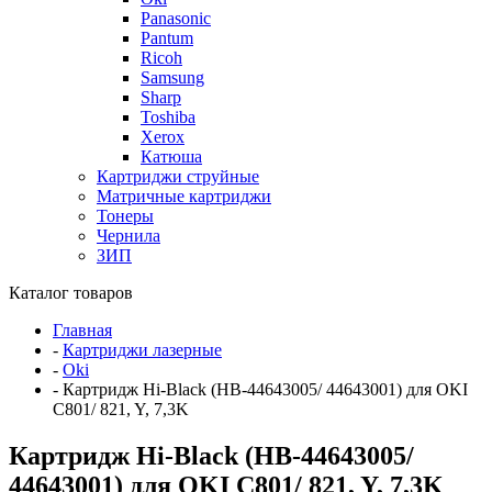
Panasonic
Pantum
Ricoh
Samsung
Sharp
Toshiba
Xerox
Катюша
Картриджи струйные
Матричные картриджи
Тонеры
Чернила
ЗИП
Каталог товаров
Главная
-
Картриджи лазерные
-
Oki
-
Картридж Hi-Black (HB-44643005/ 44643001) для OKI
C801/ 821, Y, 7,3K
Картридж Hi-Black (HB-44643005/
44643001) для OKI C801/ 821, Y, 7,3K