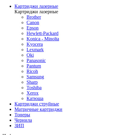
Картриджи лазерные
Картриджи лазерные
Brother
Canon
Epson
Hewlett-Packard
Konica - Minolta
Kyocera
Lexmark
Oki
Panasonic
Pantum
Ricoh
Samsung
Sharp
Toshiba
Xerox
Катюша
Картриджи струйные
Матричные картриджи
Тонеры
Чернила
ЗИП