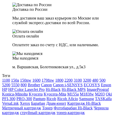
Доставка по России
Мы доставим ваш заказ курьером по Москве или
службой экспресс-доставки по всей России.
Оплата онлайн
Оплатите заказ по счету с НДС, или наличными.
Мы находимся
м. Варшавская, Болотниковская ул., д.5к3
Теги
1100
150a
150nw
1600
179fnw
1800
2200
3100
3200
480
500
5200
5550
800
Brother
Canon
Canon i-SENSYS
ECOSYS
Epson
HP
HP Color LaserJet Pro
Hi-Black
Hi-Black MPS
ImagePrograf
Konica-Minolta
Kyocera
Kyocera-Mita
M155a
M183fw
M203
Oki
PFI-300
PRO-300
Pantum
Ricoh
Ricoh Aficio
Samsung
TASKalfa
VersaLink
Xerox
Барабан
Драм-юнит
Картридж Hi-Black
Матричный картридж
Тонер
Фотобарабан Hi-Black
Чернила
картридж
струйный картридж
тонер-картридж