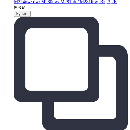
M254nw/ dw/ M280nw/ M281fdn/ M281fdw, Bk, 3,2K
898
₽