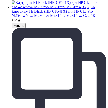
Картридж Hi-Black (HB-CF541X) для HP CLJ Pro
M254nw/ dw/ M280nw/ M281fdn/ M281fdw, C, 2,5K
846
₽