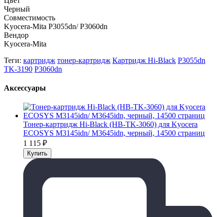
Цвет
Черный
Совместимость
Kyocera-Mita P3055dn/ P3060dn
Вендор
Kyocera-Mita
Теги:
картридж
тонер-картридж
Картридж Hi-Black
P3055dn
TK-3190
P3060dn
Аксессуары
Тонер-картридж Hi-Black (HB-TK-3060) для Kyocera
ECOSYS M3145idn/ M3645idn, черный, 14500 страниц
1 115
₽