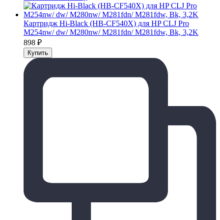
Картридж Hi-Black (HB-CF540X) для HP CLJ Pro
M254nw/ dw/ M280nw/ M281fdn/ M281fdw, Bk, 3,2K
898
₽