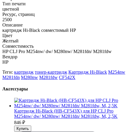
Тип печати
цветной
Ресурс, страниц
2500
Описание
картридж Hi-Black совместимый HP
Цвет
Желтый
Совместимость
HP CLJ Pro M254nw/ dw/ M280nw/ M281fdn/ M281fdw
Вендор
HP
Теги:
картридж
тонер-картридж
Картридж Hi-Black
M254nw
M281fdn
M280nw
M281fdw
CF542X
Аксессуары
Картридж Hi-Black (HB-CF543X) для HP CLJ Pro
M254nw/ dw/ M280nw/ M281fdn/ M281fdw, M, 2,5K
846
₽