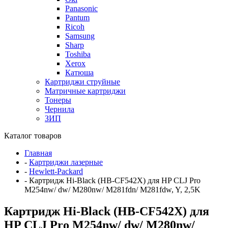
Panasonic
Pantum
Ricoh
Samsung
Sharp
Toshiba
Xerox
Катюша
Картриджи струйные
Матричные картриджи
Тонеры
Чернила
ЗИП
Каталог товаров
Главная
-
Картриджи лазерные
-
Hewlett-Packard
-
Картридж Hi-Black (HB-CF542X) для HP CLJ Pro
M254nw/ dw/ M280nw/ M281fdn/ M281fdw, Y, 2,5K
Картридж Hi-Black (HB-CF542X) для
HP CLJ Pro M254nw/ dw/ M280nw/