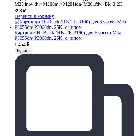
M254nw/ dw/ M280nw/ M281fdn/ M281fdw, Bk, 3,2K
898
₽
Перейти в корзину
Картридж Hi-Black (HB-TK-3190) для Kyocera-Mita
P3055dn/ P3060dn, 25K, с чипом
1 454
₽