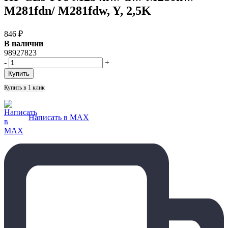
M281fdn/ M281fdw, Y, 2,5K
846
₽
В наличии
98927823
-
+
Купить в 1 клик
Написать в MAX