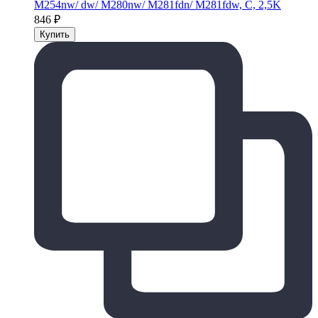
M254nw/ dw/ M280nw/ M281fdn/ M281fdw, C, 2,5K
846
₽