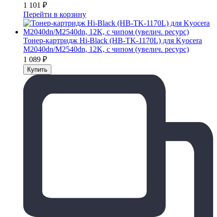
1 101
₽
Перейти в корзину
Тонер-картридж Hi-Black (HB-TK-1170L) для Kyocera
M2040dn/M2540dn, 12K, с чипом (увелич. ресурс)
1 089
₽