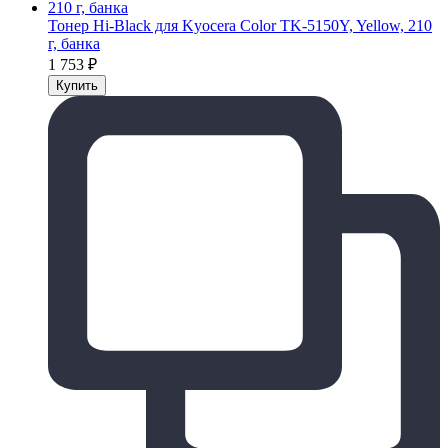
Тонер Hi-Black для Kyocera Color TK-5150Y, Yellow, 210
г, банка
1 753
₽