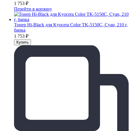
1 753
₽
Перейти в корзину
Тонер Hi-Black для Kyocera Color TK-5150C, Сyan, 210 г,
банка
1 753
₽