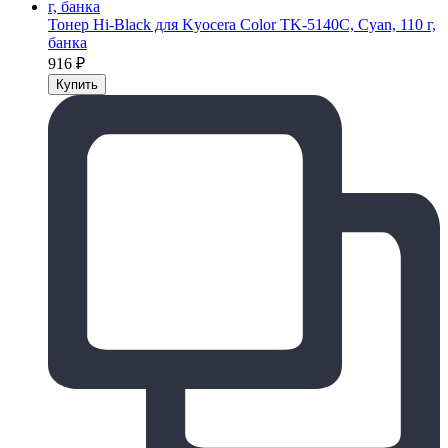
Тонер Hi-Black для Kyocera Color TK-5140C, Сyan, 110 г,
банка
916
₽