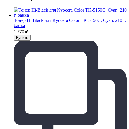
Тонер Hi-Black для Kyocera Color TK-5150C, Сyan, 210 г,
банка
1 770
₽