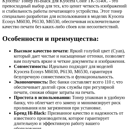
Kyocera? Тонер Hi-Black для Kyocera Color TK-5140C - это
превосходный выбор для тех, кто ценит четкость изображений
и стабильность работы печатающего устройства. Этот тонер
специально разработан для использования в моделях Kyocera
Ecosys M6030, P6130, M6530, обеспечивая исключительное
качество печати без каких-либо сбоев или несоответствий.
Особенности и преимущества:
Высокое качество печати:
Яркий голубой цвет (Cyan),
который дает чистые и насыщенные оттенки, позволяет
вам получать яркие и четкие документы и изображения.
Совместимость:
Идеально подходит для моделей
Kyocera Ecosys M6030, P6130, M6530, гарантируя
безупречную совместимость и функциональность.
Экономичность:
Вес банки составляет всего 110 г, что
обеспечивает долгий срок службы при регулярной
печати, снижая общие затраты на печать.
Простота в использовании:
Тонер упакован в удобную
банку, что облегчает его замену и минимизирует риск
проливания или загрязнения при установке.
Бренд Hi-Black:
Признанное качество и надежность от
известного производителя, которое гарантирует
длительную и эффективную работу вашего
оборудования.