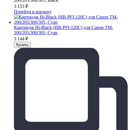
200/205/300/305, Black
3 153
₽
Перейти в корзину
Картридж Hi-Black (HB-PFI-120C) для Canon TM-
200/205/300/305, Cyan
3 144
₽