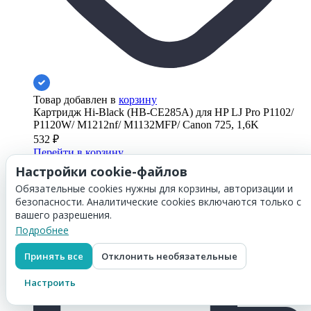
Товар добавлен в
корзину
Картридж Hi-Black (HB-CE285A) для HP LJ Pro P1102/
P1120W/ M1212nf/ M1132MFP/ Canon 725, 1,6K
532
₽
Перейти в корзину
Настройки cookie-файлов
Обязательные cookies нужны для корзины, авторизации и
Картридж Hi-Black (HB-Q7551X) для HP LJ P3005/
безопасности. Аналитические cookies включаются только с
M3027MFP/ M3035MFP, 13K
вашего разрешения.
1 608
₽
Подробнее
Принять все
Отклонить необязательные
Настроить