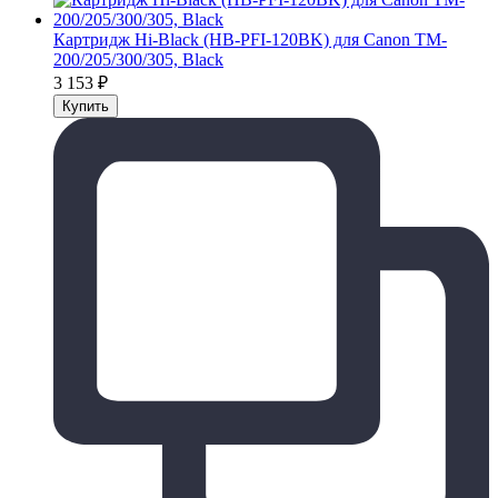
Картридж Hi-Black (HB-PFI-120BK) для Canon TM-
200/205/300/305, Black
3 153
₽