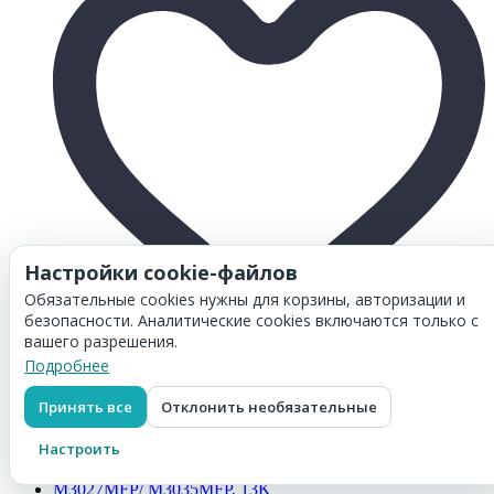
Настройки cookie-файлов
Обязательные cookies нужны для корзины, авторизации и
безопасности. Аналитические cookies включаются только с
вашего разрешения.
Подробнее
Товар добавлен в
корзину
Картридж Hi-Black (HB-CE285A) для HP LJ Pro P1102/
P1120W/ M1212nf/ M1132MFP/ Canon 725, 1,6K
Принять все
Отклонить необязательные
541
₽
Настроить
Перейти в корзину