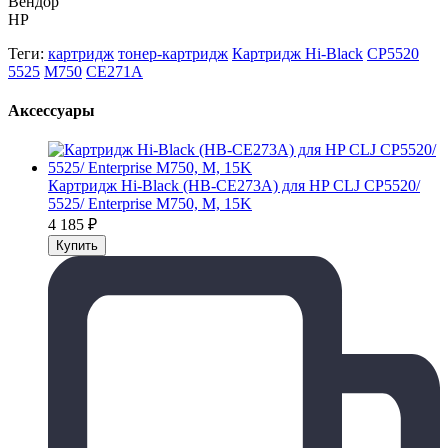
Вендор
HP
Теги:
картридж
тонер-картридж
Картридж Hi-Black
CP5520
5525
M750
CE271A
Аксессуары
Картридж Hi-Black (HB-CE273A) для HP CLJ CP5520/
5525/ Enterprise M750, M, 15K
4 185
₽