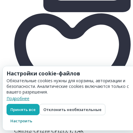
Настройки cookie-файлов
Обязательные cookies нужны для корзины, авторизации и
безопасности. Аналитические cookies включаются только с
вашего разрешения.
Подробнее
Принять все
Отклонить необязательные
Товар добавлен в
корзину
Настроить
Картридж Hi-Black (HB-CB542A) для HP CLJ CM1300/
CM1312/ CP1210/ CP1215, Y, 1,4K