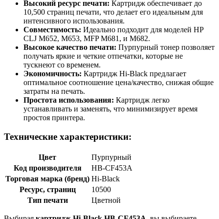
Высокий ресурс печати:
Картридж обеспечивает до
10,500 страниц печати, что делает его идеальным для
интенсивного использования.
Совместимость:
Идеально подходит для моделей HP
CLJ M652, M653, MFP M681, и M682.
Высокое качество печати:
Пурпурный тонер позволяет
получать яркие и четкие отпечатки, которые не
тускнеют со временем.
Экономичность:
Картридж Hi-Black предлагает
оптимальное соотношение цена/качество, снижая общие
затраты на печать.
Простота использования:
Картридж легко
устанавливать и заменять, что минимизирует время
простоя принтера.
Технические характеристики:
Цвет
Пурпурный
Код производителя
HB-CF453A
Торговая марка (бренд)
Hi-Black
Ресурс, страниц
10500
Тип печати
Цветной
Выбирая
картридж Hi-Black HB-CF453A
, вы выбираете