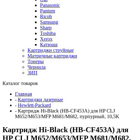
Panasonic
Pantum
Ricoh
Samsung
Sharp
Toshiba
Xerox
Катюша
Картриджи струйные
Матричные картриджи
Тонеры
Чернила
ЗИП
Каталог товаров
Главная
-
Картриджи лазерные
-
Hewlett-Packard
-
Картридж Hi-Black (HB-CF453A) для HP CLJ
M652/M653/MFP M681/M682, пурпурный, 10,5K
Картридж Hi-Black (HB-CF453A) для
HP CLJ M652/M653/MFP M681/M682,