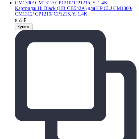
Картридж Hi-Black (HB-CB542A) для HP CLJ CM1300/
CM1312/ CP1210/ CP1215, Y, 1,4K
855
₽