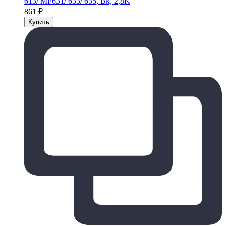
613/ MF631/ 633/ 635, Bk, 2,8K
861
₽