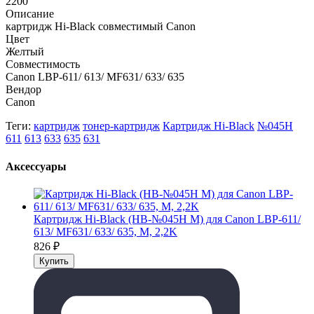
2200
Описание
картридж Hi-Black совместимый Canon
Цвет
Желтый
Совместимость
Canon LBP-611/ 613/ MF631/ 633/ 635
Вендор
Canon
Теги:
картридж
тонер-картридж
Картридж Hi-Black
№045H
611
613
633
635
631
Аксессуары
Картридж Hi-Black (HB-№045H M) для Canon LBP-611/
613/ MF631/ 633/ 635, M, 2,2K
826
₽