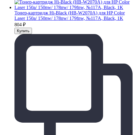
Тонер-картридж Hi-Black (HB-W2070A) для HP Color
Laser 150a/ 150nw/ 178nw/ 179fnw, №117A, Black, 1K
804
₽