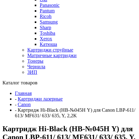
Panasonic
Pantum
Ricoh
Samsung
Sharp
Toshiba
Xerox
Катюша
Картриджи струйные
Матричные картриджи
Тонеры
Чернила
ЗИП
Каталог товаров
Главная
-
Картриджи лазерные
-
Canon
-
Картридж Hi-Black (HB-№045H Y) для Canon LBP-611/
613/ MF631/ 633/ 635, Y, 2,2K
Картридж Hi-Black (HB-№045H Y) для
Canon LBP-611/ 613/ MF631/ 633/ 635, Y,