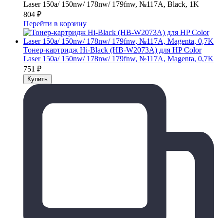
Laser 150a/ 150nw/ 178nw/ 179fnw, №117A, Black, 1K
804
₽
Перейти в корзину
Тонер-картридж Hi-Black (HB-W2073A) для HP Color
Laser 150a/ 150nw/ 178nw/ 179fnw, №117A, Magenta, 0,7K
751
₽