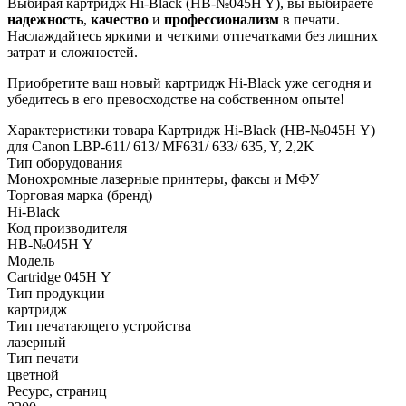
Выбирая картридж Hi-Black (HB-№045H Y), вы выбираете
надежность
,
качество
и
профессионализм
в печати.
Наслаждайтесь яркими и четкими отпечатками без лишних
затрат и сложностей.
Приобретите ваш новый картридж Hi-Black уже сегодня и
убедитесь в его превосходстве на собственном опыте!
Характеристики товара Картридж Hi-Black (HB-№045H Y)
для Canon LBP-611/ 613/ MF631/ 633/ 635, Y, 2,2K
Тип оборудования
Монохромные лазерные принтеры, факсы и МФУ
Торговая марка (бренд)
Hi-Black
Код производителя
HB-№045H Y
Модель
Cartridge 045H Y
Тип продукции
картридж
Тип печатающего устройства
лазерный
Тип печати
цветной
Ресурс, страниц