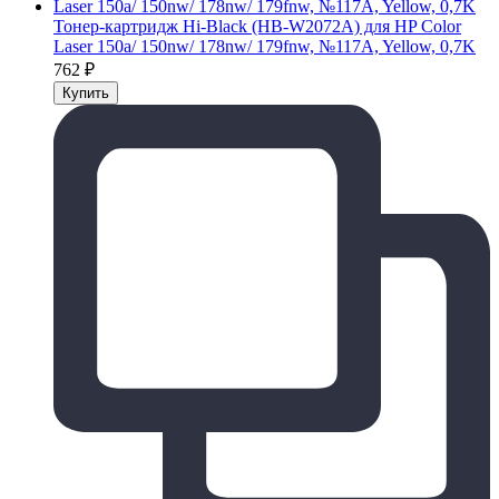
Тонер-картридж Hi-Black (HB-W2072A) для HP Color
Laser 150a/ 150nw/ 178nw/ 179fnw, №117A, Yellow, 0,7K
762
₽