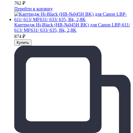
762
₽
Перейти в корзину
Картридж Hi-Black (HB-№045H BK) для Canon LBP-611/
613/ MF631/ 633/ 635, Bk, 2,8K
874
₽