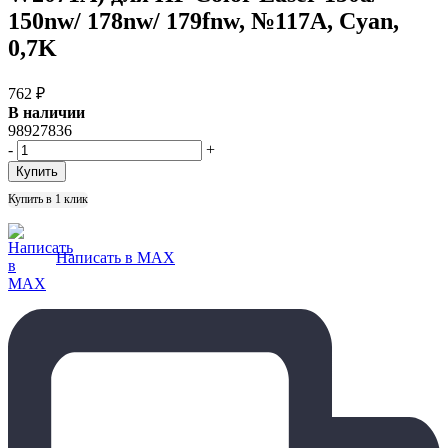
150nw/ 178nw/ 179fnw, №117A, Cyan,
0,7K
762
₽
В наличии
98927836
-
+
Купить в 1 клик
Написать в MAX