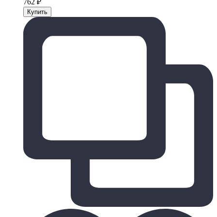
762
₽