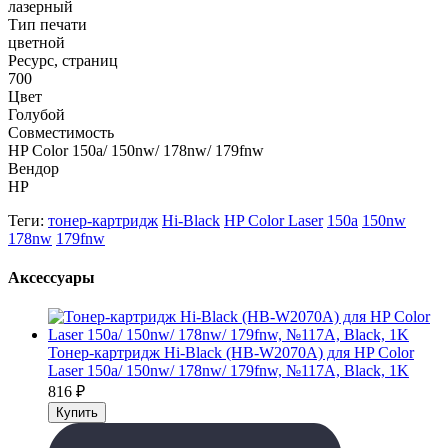
лазерный
Тип печати
цветной
Ресурс, страниц
700
Цвет
Голубой
Совместимость
HP Color 150a/ 150nw/ 178nw/ 179fnw
Вендор
HP
Теги:
тонер-картридж
Hi-Black
HP Color Laser
150a
150nw
178nw
179fnw
Аксессуары
Тонер-картридж Hi-Black (HB-W2070A) для HP Color
Laser 150a/ 150nw/ 178nw/ 179fnw, №117A, Black, 1K
816
₽