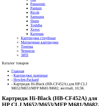
Panasonic
Pantum
Ricoh
Samsung
Sharp
Toshiba
Xerox
Катюша
Картриджи струйные
Матричные картриджи
Тонеры
Чернила
ЗИП
Каталог товаров
Главная
-
Картриджи лазерные
-
Hewlett-Packard
-
Картридж Hi-Black (HB-CF452A) для HP CLJ
M652/M653/MFP M681/M682, желтый, 10,5K
Картридж Hi-Black (HB-CF452A) для
HP CLJ M652/M653/MFP M681/M682,