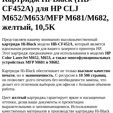
CF452A) для HP CLJ
M652/M653/MFP M681/M682,
желтый, 10,5K
Представляем вашему вниманию высококачественный
картридж Hi-Black
модели
HB-CF452A
, который является
идеальным решением для вашего лазерного принтера HP.
Этот картридж предназначен для использования в моделях
HP
Color LaserJet M652, M653, а также многофункциональных
устройствах MFP M681 и M682
.
Картридж Hi-Black обеспечивает не только
высокое качество
печати
, но и
экономичность
. С ресурсом в
10 500 страниц
,
он позволяет долго печатать без необходимости замены, что
делает его отличным выбором для офисов с большим объемом
работы.
Цвет
желтый
картриджа гарантирует яркие и насыщенные
оттенки, делая ваши документы и презентации
выразительными и запоминающимися. Использование
качественных материалов в производстве картриджа Hi-Black