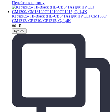
Перейти в корзину
Картридж Hi-Black (HB-CB541A) для HP CLJ CM1300/
CM1312/ CP1210/ CP1215, C, 1,4K
861
₽