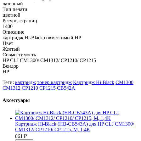
лазерный
Тип печати
цветной
Ресурс, страниц
1400
Описание
картридж Hi-Black совместимый HP
Цвет
Желтый
Совместимость
HP CLJ CM1300/ CM1312/ CP1210/ CP1215
Вендор
HP
Теги:
картридж
тонер-картридж
Картридж Hi-Black
CM1300
CM1312
CP1210
CP1215
CB542A
Аксессуары
Картридж Hi-Black (HB-CB543A) для HP CLJ CM1300/
CM1312/ CP1210/ CP1215, M, 1,4K
861
₽