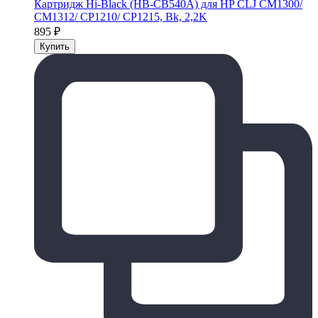
Картридж Hi-Black (HB-CB540A) для HP CLJ CM1300/
CM1312/ CP1210/ CP1215, Bk, 2,2K
895
₽