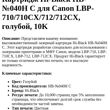
№040H C для Canon LBP-
710/710CX/712/712CX,
голубой, 10K
Описание:
Представляем вашему вниманию
высококачественный лазерный картридж Hi-Black HB-№040H
C. Этот картридж разработан специально для использования с
лазерными принтерами и МФУ Canon, модели LBP-710, LBP-
710CX, LBP-712, LBP-712CX. Продукт Hi-Black гарантирует
не только отличное качество печати, но и высокую
надежность.
Ключевые характеристики:
Цвет:
Голубой
Код производителя:
HB-№040H C
Бренд:
Hi-Black
Ресурс печати:
До 10,000 страниц при 5% заполнении
страницы, что обеспечивает долгий срок службы без
необходимости частой замены.
Тип печати:
Цветная