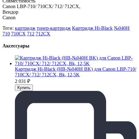
Совместимость
Canon LBP-710/ 710CX/ 712/ 712CX,
Вендор
Canon
Теги:
картридж
тонер-картридж
Картридж Hi-Black
№040H
710
710CX
712
712CX
Аксессуары
Картридж Hi-Black (HB-№040H BK) для Canon LBP-710/
710CX/ 712/ 712CX, Bk, 12,5K
2 031
₽