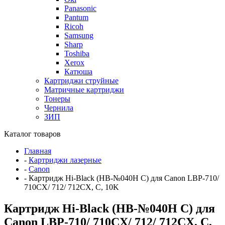
Panasonic
Pantum
Ricoh
Samsung
Sharp
Toshiba
Xerox
Катюша
Картриджи струйные
Матричные картриджи
Тонеры
Чернила
ЗИП
Каталог товаров
Главная
-
Картриджи лазерные
-
Canon
-
Картридж Hi-Black (HB-№040H C) для Canon LBP-710/
710CX/ 712/ 712CX, C, 10K
Картридж Hi-Black (HB-№040H C) для
Canon LBP-710/ 710CX/ 712/ 712CX, C,