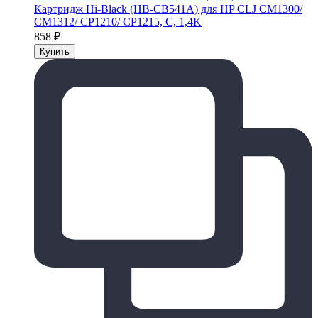
Картридж Hi-Black (HB-CB541A) для HP CLJ CM1300/
CM1312/ CP1210/ CP1215, C, 1,4K
858
₽