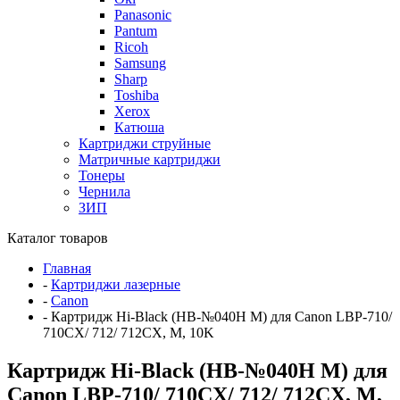
Panasonic
Pantum
Ricoh
Samsung
Sharp
Toshiba
Xerox
Катюша
Картриджи струйные
Матричные картриджи
Тонеры
Чернила
ЗИП
Каталог товаров
Главная
-
Картриджи лазерные
-
Canon
-
Картридж Hi-Black (HB-№040H M) для Canon LBP-710/
710CX/ 712/ 712CX, M, 10K
Картридж Hi-Black (HB-№040H M) для
Canon LBP-710/ 710CX/ 712/ 712CX, M,