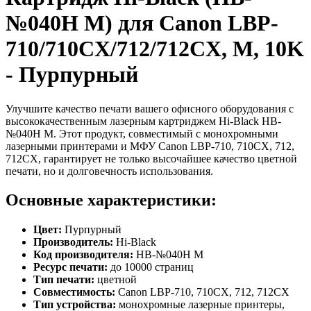
№040H M) для Canon LBP-
710/710CX/712/712CX, M, 10K
- Пурпурный
Улучшите качество печати вашего офисного оборудования с
высококачественным лазерным картриджем Hi-Black HB-
№040H M. Этот продукт, совместимый с монохромными
лазерными принтерами и МФУ Canon LBP-710, 710CX, 712,
712CX, гарантирует не только высочайшее качество цветной
печати, но и долговечность использования.
Основные характеристики:
Цвет:
Пурпурный
Производитель:
Hi-Black
Код производителя:
HB-№040H M
Ресурс печати:
до 10000 страниц
Тип печати:
цветной
Совместимость:
Canon LBP-710, 710CX, 712, 712CX
Тип устройства:
монохромные лазерные принтеры,