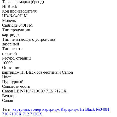
Торговая марка (бренд)
Hi-Black
Код производителя
HB-№040H M
Модель
Cartridge 040H M
Тип продукции
картридж
Тип печатающего устройства
лазерный
Тип печати
цветной
Ресурс, страниц
10000
Описание
картридж Hi-Black совместимый Canon
Цвет
Пурпурный
Совместимость
Canon LBP-710/ 710CX/ 712/ 712CX,
Вендор
Canon
Теги:
картридж
тонер-картридж
Картридж Hi-Black
№040H
710
710CX
712
712CX