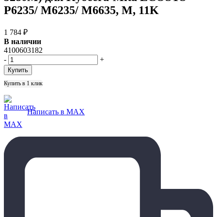
P6235/ M6235/ M6635, M, 11K
1 784
₽
В наличии
4100603182
-
+
Купить в 1 клик
Написать в MAX