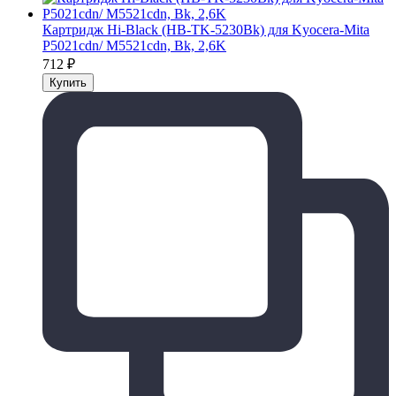
Картридж Hi-Black (HB-TK-5230Bk) для Kyocera-Mita
P5021cdn/ M5521cdn, Bk, 2,6K
712
₽