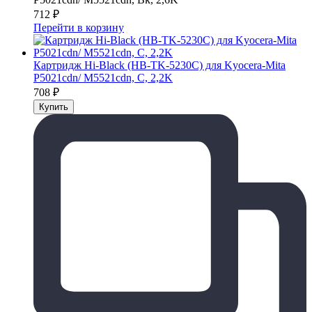
712
₽
Перейти в корзину
Картридж Hi-Black (HB-TK-5230C) для Kyocera-Mita
P5021cdn/ M5521cdn, C, 2,2K
708
₽