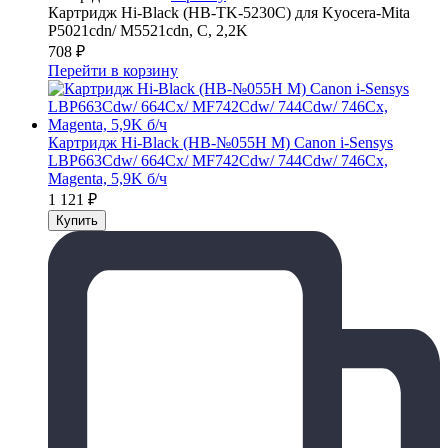
Картридж Hi-Black (HB-TK-5230C) для Kyocera-Mita
P5021cdn/ M5521cdn, C, 2,2K
708
₽
Перейти в корзину
Картридж Hi-Black (HB-№055H M) Canon i-Sensys
LBP663Cdw/ 664Cx/ MF742Cdw/ 744Cdw/ 746Cx,
Magenta, 5,9K б/ч
1 121
₽