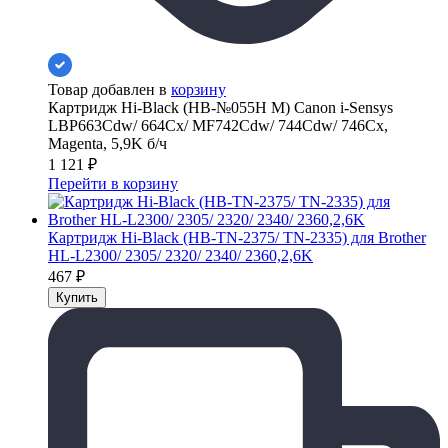
Товар добавлен в
корзину
Картридж Hi-Black (HB-№055H M) Canon i-Sensys
LBP663Cdw/ 664Cx/ MF742Cdw/ 744Cdw/ 746Cx,
Magenta, 5,9K б/ч
1 121
₽
Перейти в корзину
Картридж Hi-Black (HB-TN-2375/ TN-2335) для Brother
HL-L2300/ 2305/ 2320/ 2340/ 2360,2,6K
467
₽