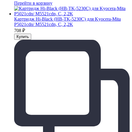
Перейти в корзину
Картридж Hi-Black (HB-TK-5230C) для Kyocera-Mita
P5021cdn/ M5521cdn, C, 2,2K
708
₽