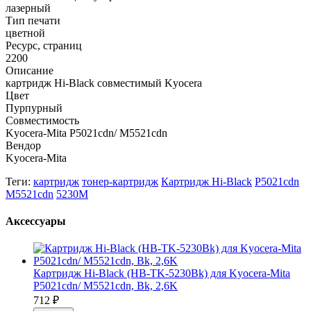
лазерный
Тип печати
цветной
Ресурс, страниц
2200
Описание
картридж Hi-Black совместимый Kyocera
Цвет
Пурпурный
Совместимость
Kyocera-Mita P5021cdn/ M5521cdn
Вендор
Kyocera-Mita
Теги:
картридж
тонер-картридж
Картридж Hi-Black
P5021cdn
M5521cdn
5230M
Аксессуары
Картридж Hi-Black (HB-TK-5230Bk) для Kyocera-Mita
P5021cdn/ M5521cdn, Bk, 2,6K
712
₽