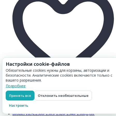
Настройки cookie-файлов
Обязательные cookies нужны для корзины, авторизации и
безопасности. Аналитические cookies включаются только с
вашего разрешения.
Товар добавлен в
корзину
Подробнее
Картридж Hi-Black (HB-TK-5230Y) для Kyocera-Mita
P5021cdn/ M5521cdn, Y, 2,2K
Принять все
Отклонить необязательные
718
₽
Перейти в корзину
Настроить