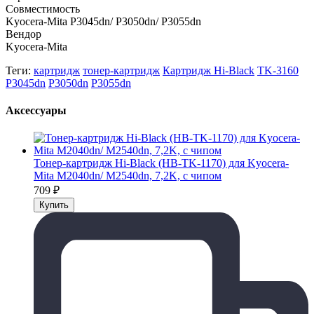
Совместимость
Kyocera-Mita P3045dn/ P3050dn/ P3055dn
Вендор
Kyocera-Mita
Теги:
картридж
тонер-картридж
Картридж Hi-Black
TK-3160
P3045dn
P3050dn
P3055dn
Аксессуары
Тонер-картридж Hi-Black (HB-TK-1170) для Kyocera-
Mita M2040dn/ M2540dn, 7,2K, с чипом
709
₽