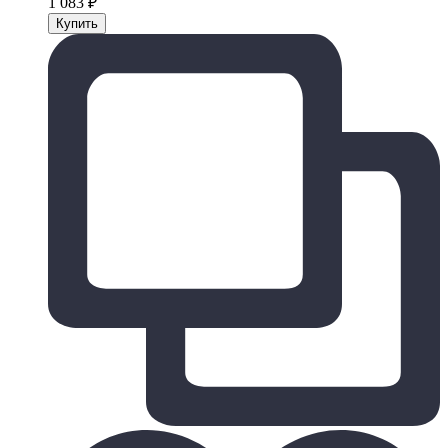
1 083
₽