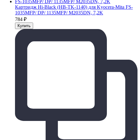
Картридж Hi-Black (HB-TK-1140) для Kyocera-Mita FS-
1035MFP/ DP/ 1135MFP/ M2035DN, 7,2K
784
₽