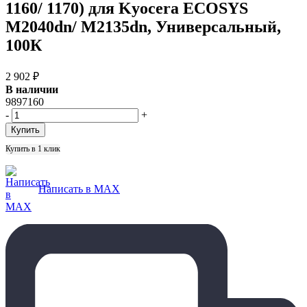
1160/ 1170) для Kyocera ECOSYS
M2040dn/ M2135dn, Универсальный,
100К
2 902
₽
В наличии
9897160
-
+
Купить в 1 клик
Написать в MAX