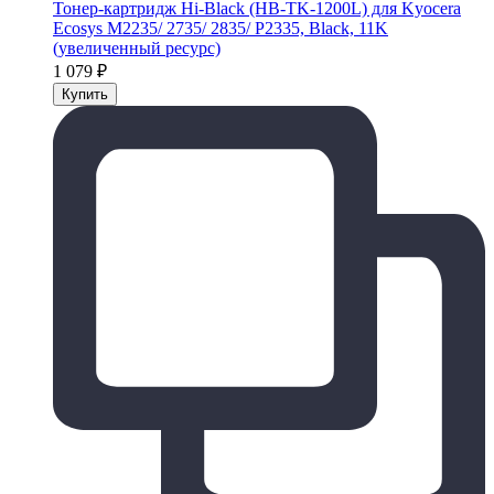
Тонер-картридж Hi-Black (HB-TK-1200L) для Kyocera
Ecosys M2235/ 2735/ 2835/ P2335, Black, 11K
(увеличенный ресурс)
1 079
₽