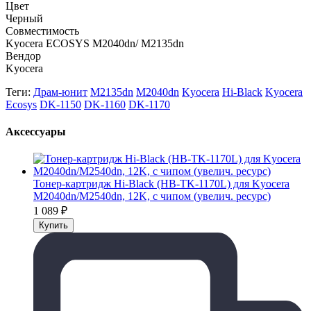
Цвет
Черный
Совместимость
Kyocera ECOSYS M2040dn/ M2135dn
Вендор
Kyocera
Теги:
Драм-юнит
M2135dn
M2040dn
Kyocera
Hi-Black
Kyocera
Ecosys
DK-1150
DK-1160
DK-1170
Аксессуары
Тонер-картридж Hi-Black (HB-TK-1170L) для Kyocera
M2040dn/M2540dn, 12K, с чипом (увелич. ресурс)
1 089
₽