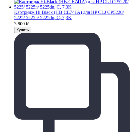
Картридж Hi-Black (HB-CE741A) для HP CLJ CP5220/
5225/ 5225n/ 5225dn, C, 7,3K
3 800
₽