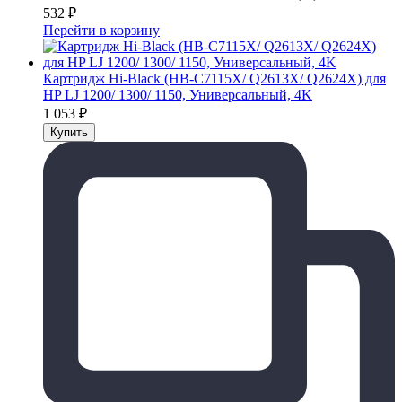
532
₽
Перейти в корзину
Картридж Hi-Black (HB-C7115X/ Q2613X/ Q2624X) для
HP LJ 1200/ 1300/ 1150, Универсальный, 4K
1 053
₽