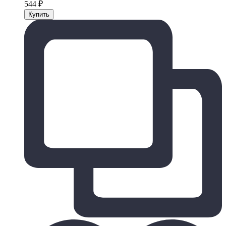
544
₽