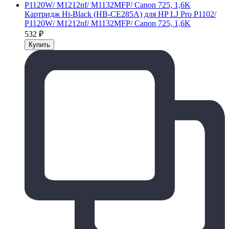
Картридж Hi-Black (HB-CE285A) для HP LJ Pro P1102/
P1120W/ M1212nf/ M1132MFP/ Canon 725, 1,6K
532
₽