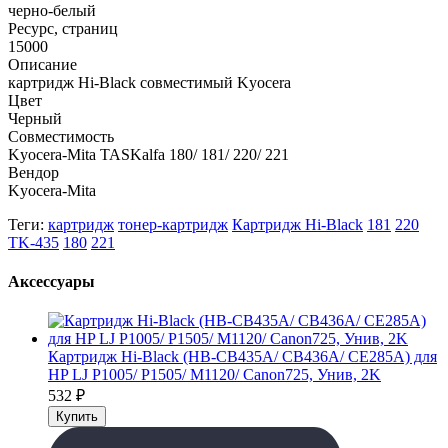
черно-белый
Ресурс, страниц
15000
Описание
картридж Hi-Black совместимый Kyocera
Цвет
Черный
Совместимость
Kyocera-Mita TASKalfa 180/ 181/ 220/ 221
Вендор
Kyocera-Mita
Теги:
картридж
тонер-картридж
Картридж Hi-Black
181
220
TK-435
180
221
Аксессуары
Картридж Hi-Black (HB-CB435A/ CB436A/ CE285A) для
HP LJ P1005/ P1505/ M1120/ Canon725, Унив, 2K
532
₽