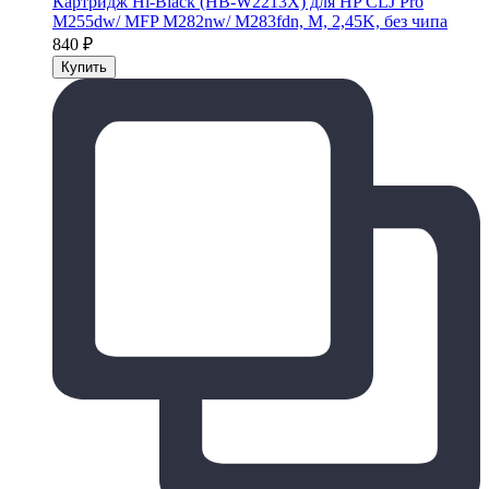
Картридж Hi-Black (HB-W2213X) для HP CLJ Pro
M255dw/ MFP M282nw/ M283fdn, M, 2,45K, без чипа
840
₽