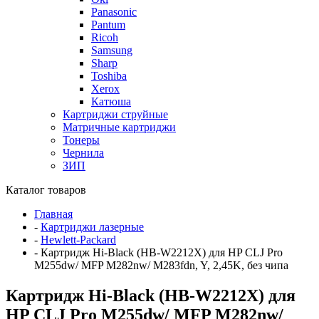
Panasonic
Pantum
Ricoh
Samsung
Sharp
Toshiba
Xerox
Катюша
Картриджи струйные
Матричные картриджи
Тонеры
Чернила
ЗИП
Каталог товаров
Главная
-
Картриджи лазерные
-
Hewlett-Packard
-
Картридж Hi-Black (HB-W2212X) для HP CLJ Pro
M255dw/ MFP M282nw/ M283fdn, Y, 2,45K, без чипа
Картридж Hi-Black (HB-W2212X) для
HP CLJ Pro M255dw/ MFP M282nw/