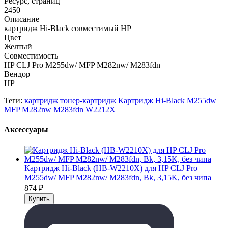
Ресурс, страниц
2450
Описание
картридж Hi-Black совместимый HP
Цвет
Желтый
Совместимость
HP CLJ Pro M255dw/ MFP M282nw/ M283fdn
Вендор
HP
Теги:
картридж
тонер-картридж
Картридж Hi-Black
M255dw
MFP M282nw
M283fdn
W2212X
Аксессуары
Картридж Hi-Black (HB-W2210X) для HP CLJ Pro
M255dw/ MFP M282nw/ M283fdn, Bk, 3,15K, без чипа
874
₽