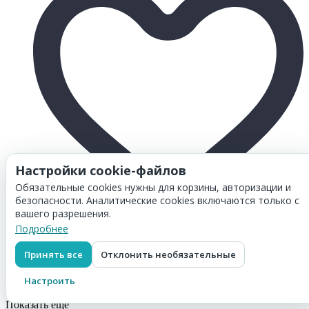
Настройки cookie-файлов
Обязательные cookies нужны для корзины, авторизации и
безопасности. Аналитические cookies включаются только с
вашего разрешения.
Подробнее
Товар добавлен в
корзину
Картридж Hi-Black (HB-SP330H) для Ricoh Aficio SP
330DNw/SP330SN/SP330SFN, 7K (с чипом)
Принять все
Отклонить необязательные
1 302
₽
Настроить
Перейти в корзину
Показать еще