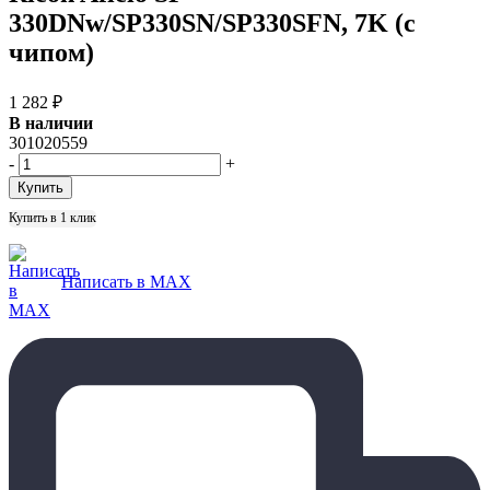
330DNw/SP330SN/SP330SFN, 7K (с
чипом)
1 282
₽
В наличии
301020559
-
+
Купить в 1 клик
Написать в MAX