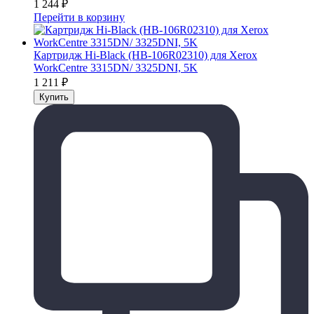
1 244
₽
Перейти в корзину
Картридж Hi-Black (HB-106R02310) для Xerox
WorkCentre 3315DN/ 3325DNI, 5K
1 211
₽