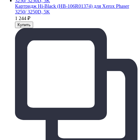
Картридж Hi-Black (HB-106R01374) для Xerox Phaser
3250/ 3250D, 5K
1 244
₽