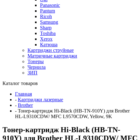
Panasonic
Pantum
Ricoh
Samsung
Sharp
Toshiba
Xerox
Катюша
Картриджи струйные
Матричные картриджи
Тонеры
Чернила
ЗИП
Каталог товаров
Главная
-
Картриджи лазерные
-
Brother
-
Тонер-картридж Hi-Black (HB-TN-910Y) для Brother
HL-L9310CDW/ MFC L9570CDW, Yellow, 9K
Тонер-картридж Hi-Black (HB-TN-
910Y) для Brother HL-L9310CDW/ MFC