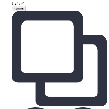
1 248
₽