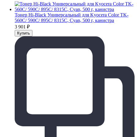
Тонер Hi-Black Универсальный для Kyocera Color TK-
560C/ 590C/ 895C/ 8315C, Cyan, 500 г, канистра
3 901
₽