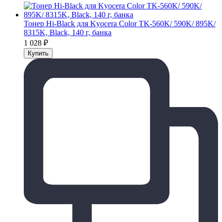
Тонер Hi-Black для Kyocera Color TK-560K/ 590K/ 895K/
8315K, Black, 140 г, банка
1 028
₽