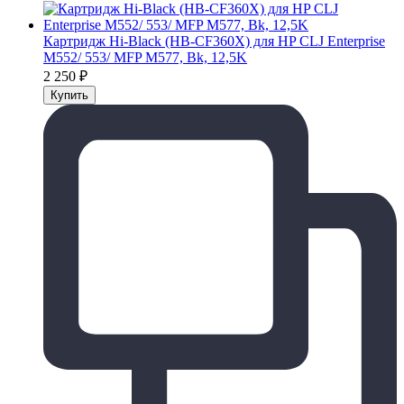
Картридж Hi-Black (HB-CF360X) для HP CLJ Enterprise
M552/ 553/ MFP M577, Bk, 12,5K
2 250
₽