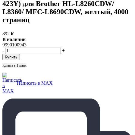
423Y) для Brother HL-L8260CDW/
L8360/ MFC-L8690CDW, желтый, 4000
страниц
892
₽
В наличии
9990100943
-
+
Купить в 1 клик
Написать в MAX