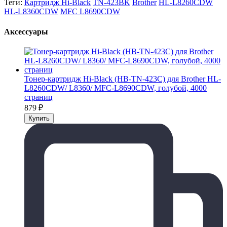
Теги:
Картридж Hi-Black
TN-423BK
Brother
HL-L8260CDW
HL-L8360CDW
MFC L8690CDW
Аксессуары
Тонер-картридж Hi-Black (HB-TN-423C) для Brother HL-
L8260CDW/ L8360/ MFC-L8690CDW, голубой, 4000
страниц
879
₽