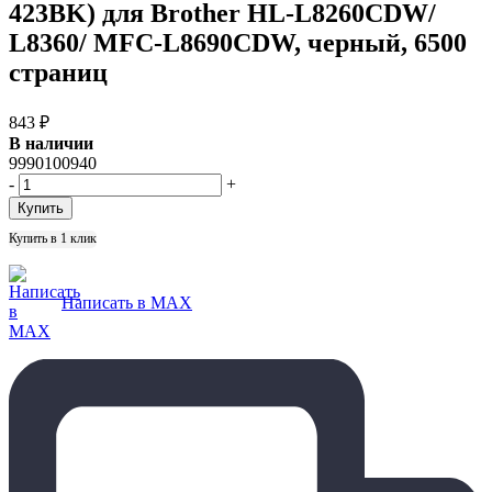
423BK) для Brother HL-L8260CDW/
L8360/ MFC-L8690CDW, черный, 6500
страниц
843
₽
В наличии
9990100940
-
+
Купить в 1 клик
Написать в MAX