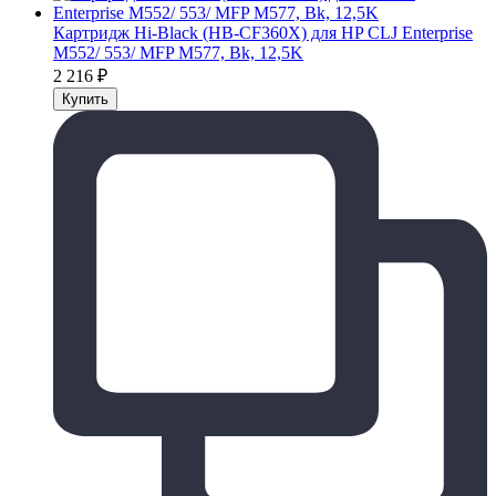
Картридж Hi-Black (HB-CF360X) для HP CLJ Enterprise
M552/ 553/ MFP M577, Bk, 12,5K
2 216
₽