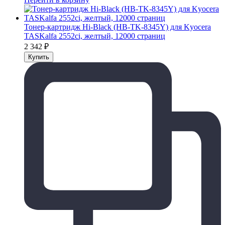
Тонер-картридж Hi-Black (HB-TK-8345Y) для Kyocera
TASKalfa 2552ci, желтый, 12000 страниц
2 342
₽