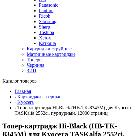
Panasonic
Pantum
Ricoh
Samsung
Sharp
Toshiba
Xerox
Катюша
Картриджи струйные
Матричные картриджи
Тонеры
Чернила
ЗИП
Каталог товаров
Главная
-
Картриджи лазерные
-
Kyocera
-
Тонер-картридж Hi-Black (HB-TK-8345M) для Kyocera
TASKalfa 2552ci, пурпурный, 12000 страниц
Тонер-картридж Hi-Black (HB-TK-
8345M) для Kyocera TASKalfa 2552ci,