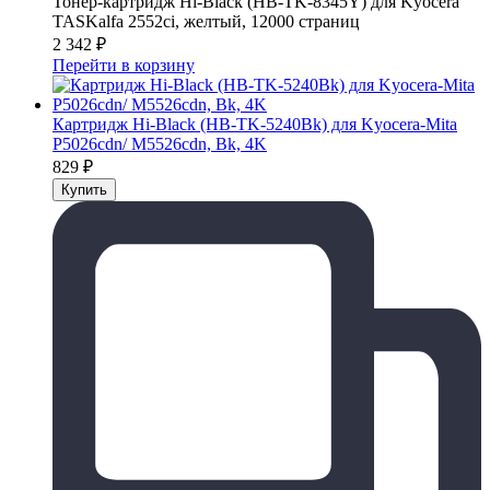
Тонер-картридж Hi-Black (HB-TK-8345Y) для Kyocera
TASKalfa 2552ci, желтый, 12000 страниц
2 342
₽
Перейти в корзину
Картридж Hi-Black (HB-TK-5240Bk) для Kyocera-Mita
P5026cdn/ M5526cdn, Bk, 4K
829
₽