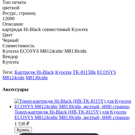
Тип печати
цветной
Ресурс, страниц
12000
Описание
картридж Hi-Black совместимый Kyocera
Цвет
Черный
Совместимость
Kyocera ECOSYS M8124cidn/ M8130cidn
Вендор
Kyocera
Теги:
Картридж Hi-Black
Kyocera
TK-8115Bk
ECOSYS
M8124cidn
M8130cidn
Аксессуары
Тонер-картридж Hi-Black (HB-TK-8115Y) для Kyocera
ECOSYS M8124cidn/ M8130cidn, желтый, 6000 страниц
1 530
₽