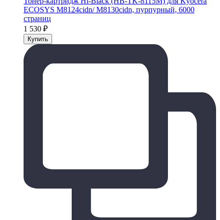
Тонер-картридж Hi-Black (HB-TK-8115M) для Kyocera
ECOSYS M8124cidn/ M8130cidn, пурпурный, 6000
страниц
1 530
₽