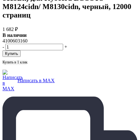
M8124cidn/ M8130cidn, черный, 12000
страниц
1 682
₽
В наличии
4100603160
-
+
Купить в 1 клик
Написать в MAX