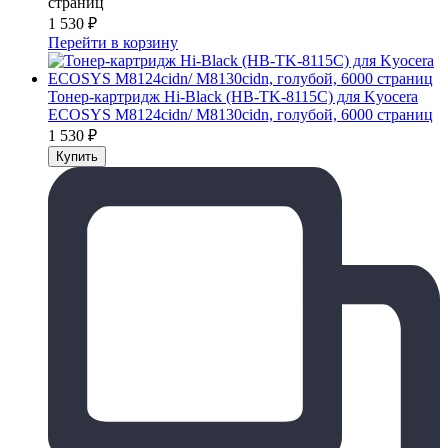
страниц
1 530
₽
Перейти в корзину
Тонер-картридж Hi-Black (HB-TK-8115C) для Kyocera
ECOSYS M8124cidn/ M8130cidn, голубой, 6000 страниц
1 530
₽