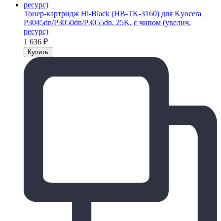
Тонер-картридж Hi-Black (HB-TK-3160) для Kyocera
P3045dn/P3050dn/P3055dn, 25K, с чипом (увелич.
ресурс)
1 636
₽