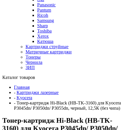
Panasonic
Pantum
Ricoh
Samsung
Sharp
Toshiba
Xerox
Катюша
Картриджи струйные
Матричные картриджи
Тонеры
Чернила
ЗИП
Каталог товаров
Главная
-
Картриджи лазерные
-
Kyocera
-
Тонер-картридж Hi-Black (HB-TK-3160) для Kyocera
P3045dn/ P3050dn/ P3055dn, черный, 12,5К (без чипа)
Тонер-картридж Hi-Black (HB-TK-
3160) для Kyocera P3045dn/ P3050dn/