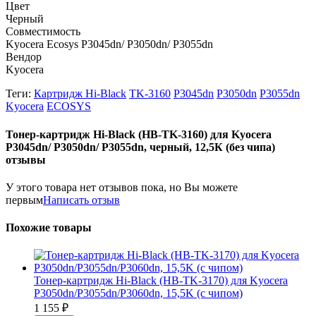
Цвет
Черный
Совместимость
Kyocera Ecosys P3045dn/ P3050dn/ P3055dn
Вендор
Kyocera
Теги:
Картридж Hi-Black
TK-3160
P3045dn
P3050dn
P3055dn
Kyocera
ECOSYS
Тонер-картридж Hi-Black (HB-TK-3160) для Kyocera
P3045dn/ P3050dn/ P3055dn, черный, 12,5К (без чипа)
отзывы
У этого товара нет отзывов пока, но Вы можете
первым
Написать отзыв
Похожие товары
Тонер-картридж Hi-Black (HB-TK-3170) для Kyocera
P3050dn/P3055dn/P3060dn, 15,5K (с чипом)
1 155
₽