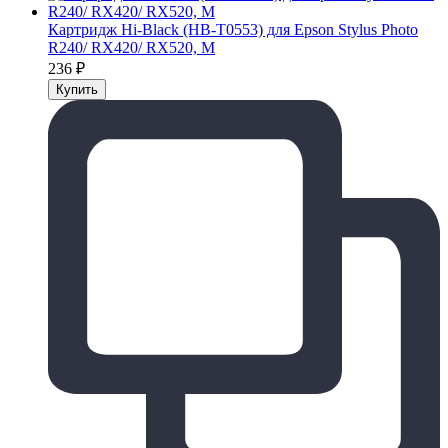
Картридж Hi-Black (HB-T0553) для Epson Stylus Photo
R240/ RX420/ RX520, M
236
₽