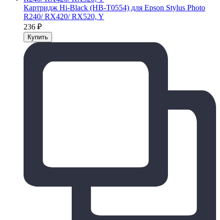
Картридж Hi-Black (HB-T0554) для Epson Stylus Photo
R240/ RX420/ RX520, Y
236
₽