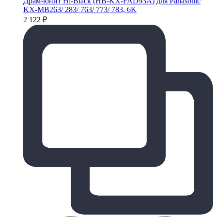
Драм-юнит Hi-Black (HB-KX-FAD93A) для Panasonic
KX-MB263/ 283/ 763/ 773/ 783, 6K
2 122
₽