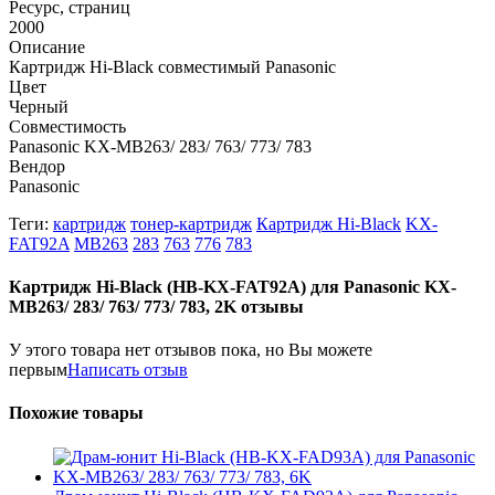
Ресурс, страниц
2000
Описание
Картридж Hi-Black совместимый Panasonic
Цвет
Черный
Совместимость
Panasonic KX-MB263/ 283/ 763/ 773/ 783
Вендор
Panasonic
Теги:
картридж
тонер-картридж
Картридж Hi-Black
KX-
FAT92A
MB263
283
763
776
783
Картридж Hi-Black (HB-KX-FAT92A) для Panasonic KX-
MB263/ 283/ 763/ 773/ 783, 2K отзывы
У этого товара нет отзывов пока, но Вы можете
первым
Написать отзыв
Похожие товары