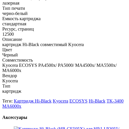
лазерная
Тип печати
черно-белый
Емкость картриджа
стандартная
Ресурс, страниц
12500
Описание
картридж Hi-Black совместимый Kyocera
Цвет
Черный
Совместимость
Kyocera ECOSYS PA4500x/ PA5000/ MA4500x/ MA5500x/
MA6000x
Вендор
Kyocera
Тип
картридж
Теги:
Картридж Hi-Black
Kyocera
ECOSYS
Hi-Black
TK-3400
MA6000x
Аксессуары