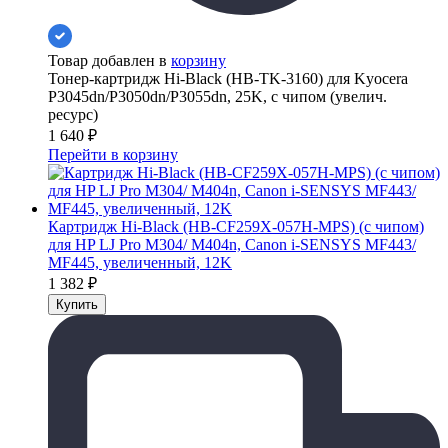
Товар добавлен в
корзину
Тонер-картридж Hi-Black (HB-TK-3160) для Kyocera
P3045dn/P3050dn/P3055dn, 25K, с чипом (увелич.
ресурс)
1 640
₽
Перейти в корзину
Картридж Hi-Black (HB-CF259X-057H-MPS) (с чипом)
для HP LJ Pro M304/ M404n, Canon i-SENSYS MF443/
MF445, увеличенный, 12K
1 382
₽