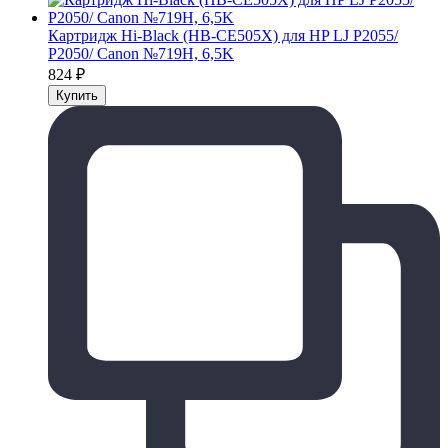
Картридж Hi-Black (HB-CE505X) для HP LJ P2055/
P2050/ Canon №719H, 6,5K
824
₽