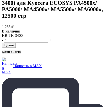
3400) для Kyocera ECOSYS PA4500x/
PA5000/ MA4500x/ MA5500x/ MA6000x,
12500 стр
1 286
₽
В наличии
HB-TK-3400
-
+
Купить в 1 клик
Написать в MAX