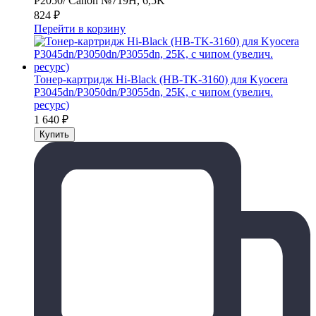
P2050/ Canon №719H, 6,5K
824
₽
Перейти в корзину
Тонер-картридж Hi-Black (HB-TK-3160) для Kyocera
P3045dn/P3050dn/P3055dn, 25K, с чипом (увелич.
ресурс)
1 640
₽