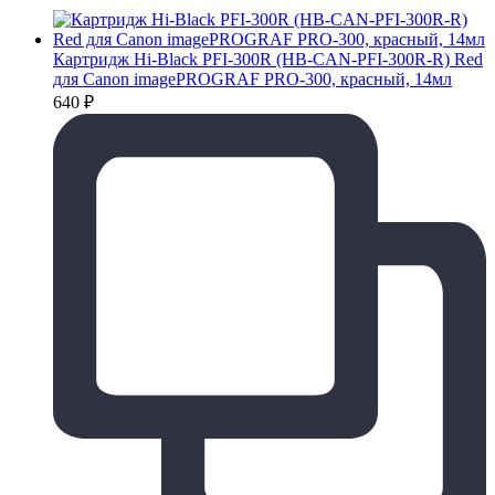
Картридж Hi-Black PFI-300R (HB-CAN-PFI-300R-R) Red
для Canon imagePROGRAF PRO-300, красный, 14мл
640
₽