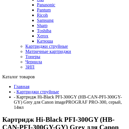
Panasonic
Pantum
Ricoh
Samsung
Sharp
Toshiba
Xerox
Катюша
Картриджи струйные
Матричные картриджи
Тонеры
Чернила
ЗИП
Каталог товаров
Главная
-
Картриджи струйные
-
Картридж Hi-Black PFI-300GY (HB-CAN-PFI-300GY-
GY) Grey для Canon imagePROGRAF PRO-300, серый,
14мл
Картридж Hi-Black PFI-300GY (HB-
CAN-PFI-300GY-GY) Grey для Canon