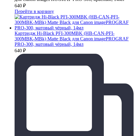
640
₽
Перейти в корзину
Картридж Hi-Black PFI-300MBK (HB-CAN-PFI-
300MBK-MBk) Matte Black для Canon imagePROGRAF
PRO-300, матовый чёрный, 14мл
640
₽