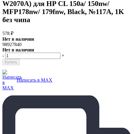
W2070A) для HP CL 150a/ 150nw/
MFP178nw/ 179fnw, Black, №117A, 1K
без чипа
578
₽
Нет в наличии
98927840
Нет в наличии
-
+
Написать в MAX