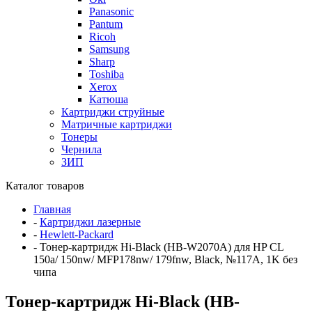
Panasonic
Pantum
Ricoh
Samsung
Sharp
Toshiba
Xerox
Катюша
Картриджи струйные
Матричные картриджи
Тонеры
Чернила
ЗИП
Каталог товаров
Главная
-
Картриджи лазерные
-
Hewlett-Packard
-
Тонер-картридж Hi-Black (HB-W2070A) для HP CL
150a/ 150nw/ MFP178nw/ 179fnw, Black, №117A, 1K без
чипа
Тонер-картридж Hi-Black (HB-