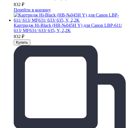
832
₽
Перейти в корзину
Картридж Hi-Black (HB-№045H Y) для Canon LBP-611/
613/ MF631/ 633/ 635, Y, 2,2K
832
₽