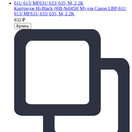
Картридж Hi-Black (HB-№045H M) для Canon LBP-611/
613/ MF631/ 633/ 635, M, 2,2K
832
₽