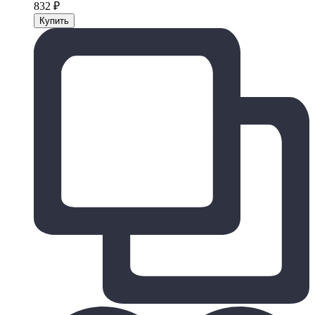
832
₽