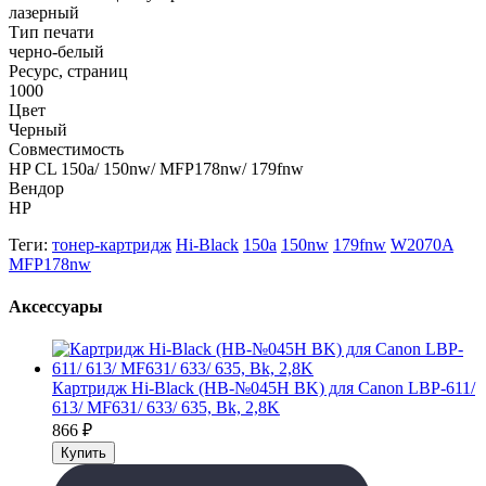
лазерный
Тип печати
черно-белый
Ресурс, страниц
1000
Цвет
Черный
Совместимость
HP CL 150a/ 150nw/ MFP178nw/ 179fnw
Вендор
HP
Теги:
тонер-картридж
Hi-Black
150a
150nw
179fnw
W2070A
MFP178nw
Аксессуары
Картридж Hi-Black (HB-№045H BK) для Canon LBP-611/
613/ MF631/ 633/ 635, Bk, 2,8K
866
₽