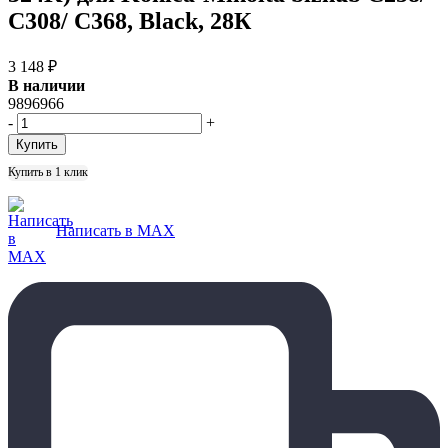
C308/ C368, Black, 28К
3 148
₽
В наличии
9896966
-
+
Купить в 1 клик
Написать в MAX