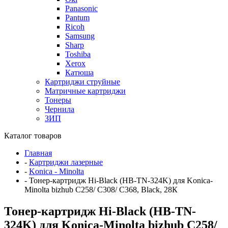
Panasonic
Pantum
Ricoh
Samsung
Sharp
Toshiba
Xerox
Катюша
Картриджи струйные
Матричные картриджи
Тонеры
Чернила
ЗИП
Каталог товаров
Главная
-
Картриджи лазерные
-
Konica - Minolta
-
Тонер-картридж Hi-Black (HB-TN-324K) для Konica-
Minolta bizhub C258/ C308/ C368, Black, 28К
Тонер-картридж Hi-Black (HB-TN-
324K) для Konica-Minolta bizhub C258/