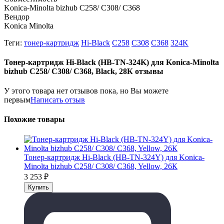
Konica-Minolta bizhub C258/ C308/ C368
Вендор
Konica Minolta
Теги:
тонер-картридж
Hi-Black
C258
C308
C368
324K
Тонер-картридж Hi-Black (HB-TN-324K) для Konica-Minolta
bizhub C258/ C308/ C368, Black, 28К отзывы
У этого товара нет отзывов пока, но Вы можете
первым
Написать отзыв
Похожие товары
Тонер-картридж Hi-Black (HB-TN-324Y) для Konica-
Minolta bizhub C258/ C308/ C368, Yellow, 26К
3 253
₽