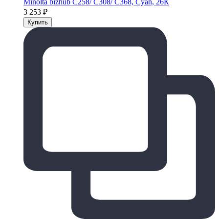
Minolta bizhub C258/ C308/ C368, Cyan, 26К
3 253
₽