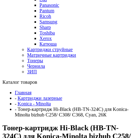
Panasonic
Pantum
Ricoh
Samsung
Sharp
Toshiba
Xerox
Катюша
Картриджи струйные
Матричные картриджи
Тонеры
Чернила
ЗИП
Каталог товаров
Главная
-
Картриджи лазерные
-
Konica - Minolta
-
Тонер-картридж Hi-Black (HB-TN-324C) для Konica-
Minolta bizhub C258/ C308/ C368, Cyan, 26К
Тонер-картридж Hi-Black (HB-TN-
324C) для Konica-Minolta bizhub C258/