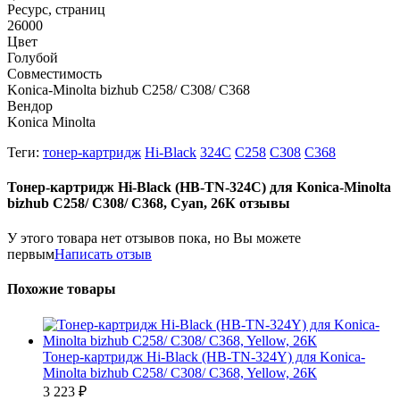
Ресурс, страниц
26000
Цвет
Голубой
Совместимость
Konica-Minolta bizhub C258/ C308/ C368
Вендор
Konica Minolta
Теги:
тонер-картридж
Hi-Black
324C
C258
C308
C368
Тонер-картридж Hi-Black (HB-TN-324C) для Konica-Minolta
bizhub C258/ C308/ C368, Cyan, 26К отзывы
У этого товара нет отзывов пока, но Вы можете
первым
Написать отзыв
Похожие товары
Тонер-картридж Hi-Black (HB-TN-324Y) для Konica-
Minolta bizhub C258/ C308/ C368, Yellow, 26К
3 223
₽