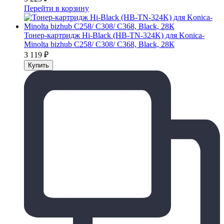
Перейти в корзину
Тонер-картридж Hi-Black (HB-TN-324K) для Konica-
Minolta bizhub C258/ C308/ C368, Black, 28К
3 119
₽