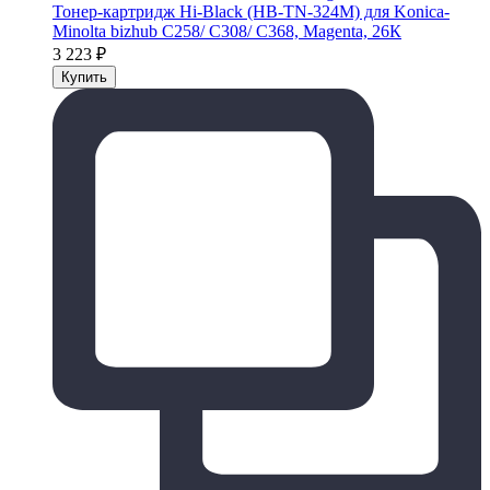
Тонер-картридж Hi-Black (HB-TN-324M) для Konica-
Minolta bizhub C258/ C308/ C368, Magenta, 26К
3 223
₽