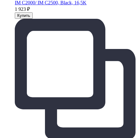
IM C2000/ IM C2500, Black, 16,5K
1 923
₽