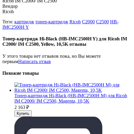
Ricoh IM C2000/ IM C2500
Вендор
Ricoh
Теги:
картридж
тонер-картридж
Ricoh
C2000
C2500
HB-
IMC2500H Y
Тонер-картридж Hi-Black (HB-IMC2500H Y) для Ricoh IM
C2000/ IM C2500, Yellow, 10,5K отзывы
У этого товара нет отзывов пока, но Вы можете
первым
Написать отзыв
Похожие товары
Тонер-картридж Hi-Black (HB-IMC2500H M) для Ricoh
IM C2000/ IM C2500, Magenta, 10,5K
2 163
₽