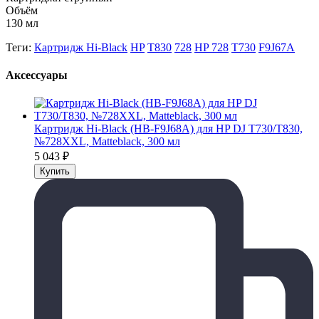
Объём
130 мл
Теги:
Картридж Hi-Black
HP
T830
728
HP 728
T730
F9J67A
Аксессуары
Картридж Hi-Black (HB-F9J68A) для HP DJ T730/T830,
№728XXL, Matteblack, 300 мл
5 043
₽