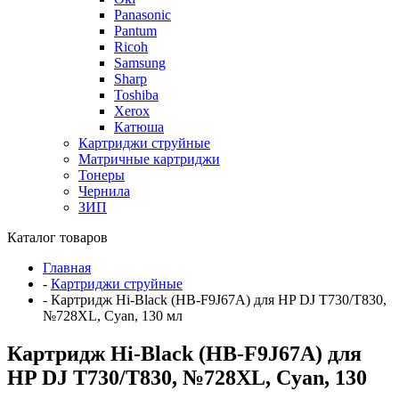
Panasonic
Pantum
Ricoh
Samsung
Sharp
Toshiba
Xerox
Катюша
Картриджи струйные
Матричные картриджи
Тонеры
Чернила
ЗИП
Каталог товаров
Главная
-
Картриджи струйные
-
Картридж Hi-Black (HB-F9J67A) для HP DJ T730/T830,
№728XL, Cyan, 130 мл
Картридж Hi-Black (HB-F9J67A) для
HP DJ T730/T830, №728XL, Cyan, 130