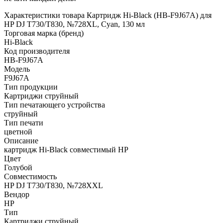
Характеристики товара Картридж Hi-Black (HB-F9J67A) для
HP DJ T730/T830, №728XL, Cyan, 130 мл
Торговая марка (бренд)
Hi-Black
Код производителя
HB-F9J67A
Модель
F9J67A
Тип продукции
Картриджи струйный
Тип печатающего устройства
струйный
Тип печати
цветной
Описание
картридж Hi-Black совместимый HP
Цвет
Голубой
Совместимость
HP DJ T730/T830, №728XXL
Вендор
HP
Тип
Картриджи струйный